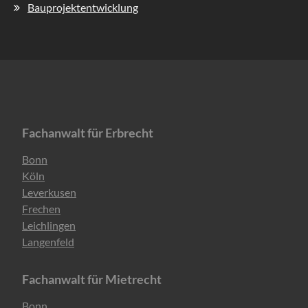
Bauprojektentwicklung
Fachanwalt für Erbrecht
Navigation
Bonn
überspringen
Köln
Leverkusen
Frechen
Leichlingen
Langenfeld
Fachanwalt für Mietrecht
Navigation
Bonn