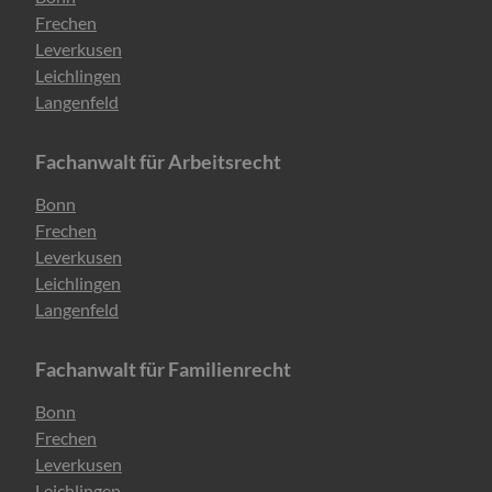
überspringen
Frechen
Leverkusen
Leichlingen
Langenfeld
Fachanwalt für Arbeitsrecht
Navigation
Bonn
überspringen
Frechen
Leverkusen
Leichlingen
Langenfeld
Fachanwalt für Familienrecht
Navigation
Bonn
überspringen
Frechen
Leverkusen
Leichlingen