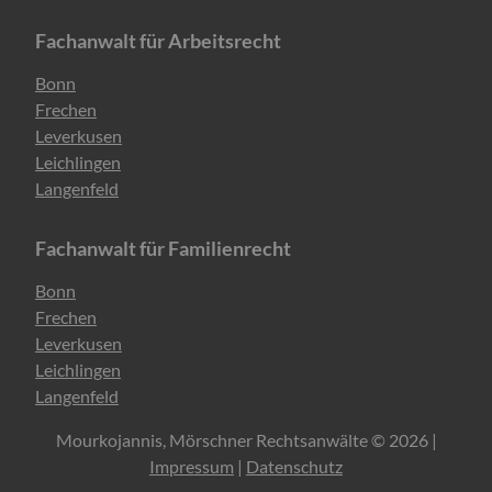
Fachanwalt für Arbeitsrecht
Navigation
Bonn
überspringen
Frechen
Leverkusen
Leichlingen
Langenfeld
Fachanwalt für Familienrecht
Navigation
Bonn
überspringen
Frechen
Leverkusen
Leichlingen
Langenfeld
Mourkojannis, Mörschner Rechtsanwälte © 2026 |
Impressum
|
Datenschutz