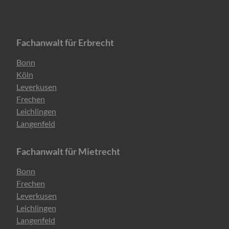
Fachanwalt für Erbrecht
Navigation
Bonn
überspringen
Köln
Leverkusen
Frechen
Leichlingen
Langenfeld
Fachanwalt für Mietrecht
Navigation
Bonn
überspringen
Frechen
Leverkusen
Leichlingen
Langenfeld