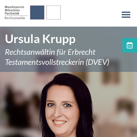
überspringen
Na
Ursula Krupp
Terminvereinbarung
Rechtsanwältin für Erbrecht
Testaments­vollstreckerin (DVEV)