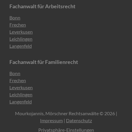
Fachanwalt für Arbeitsrecht
Navigation
Bonn
überspringen
Frechen
Leverkusen
Leichlingen
Langenfeld
Fachanwalt für Familienrecht
Navigation
Bonn
überspringen
Frechen
Leverkusen
Leichlingen
Langenfeld
Mourkojannis, Mörschner Rechtsanwälte © 2026 |
Impressum
|
Datenschutz
Privatsphäre-Einstellungen