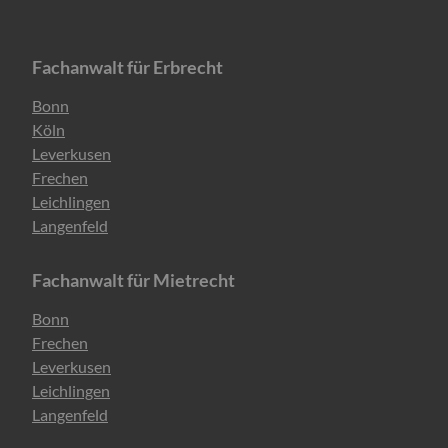
Fachanwalt für Erbrecht
Navigation
Bonn
überspringen
Köln
Leverkusen
Frechen
Leichlingen
Langenfeld
Fachanwalt für Mietrecht
Navigation
Bonn
überspringen
Frechen
Leverkusen
Leichlingen
Langenfeld