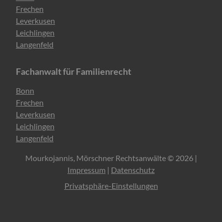
überspringen
Frechen
Leverkusen
Leichlingen
Langenfeld
Fachanwalt für Familienrecht
Navigation
Bonn
überspringen
Frechen
Leverkusen
Leichlingen
Langenfeld
Mourkojannis, Mörschner Rechtsanwälte © 2026 |
Impressum
|
Datenschutz
Privatsphäre-Einstellungen