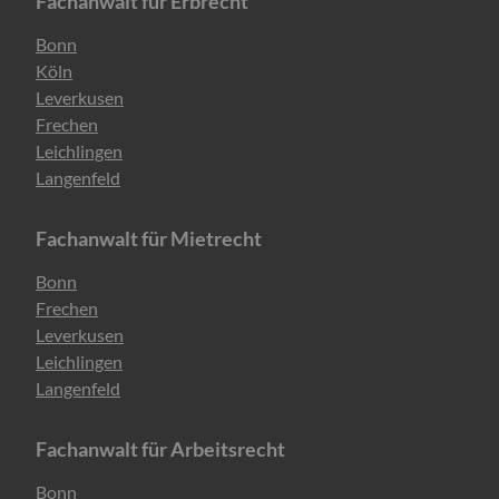
Fachanwalt für Erbrecht
Navigation
Bonn
überspringen
Köln
Leverkusen
Frechen
Leichlingen
Langenfeld
Fachanwalt für Mietrecht
Navigation
Bonn
überspringen
Frechen
Leverkusen
Leichlingen
Langenfeld
Fachanwalt für Arbeitsrecht
Navigation
Bonn