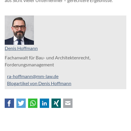
aus Sicht vieler Unternehmer – gerechtere Ergebnisse.
Denis Hoffmann
Fachanwalt für Bau- und Architektenrecht,
Forderungsmanagement
ra-hoffmann@mm-law.de
Blogartikel von Denis Hoffmann
Facebook
Twitter
WhatsApp
LinkedIn
Xing
E-mail