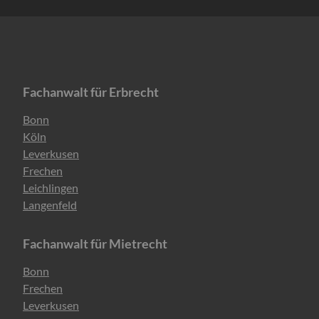
Fachanwalt für Erbrecht
Navigation
Bonn
überspringen
Köln
Leverkusen
Frechen
Leichlingen
Langenfeld
Fachanwalt für Mietrecht
Navigation
Bonn
überspringen
Frechen
Leverkusen