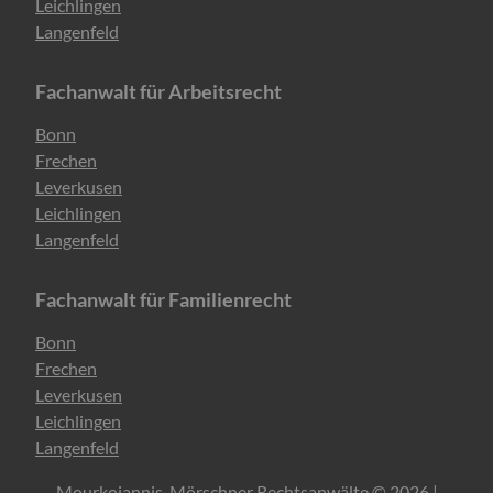
Leichlingen
Langenfeld
Fachanwalt für Arbeitsrecht
Navigation
Bonn
überspringen
Frechen
Leverkusen
Leichlingen
Langenfeld
Fachanwalt für Familienrecht
Navigation
Bonn
überspringen
Frechen
Leverkusen
Leichlingen
Langenfeld
Mourkojannis, Mörschner Rechtsanwälte © 2026 |