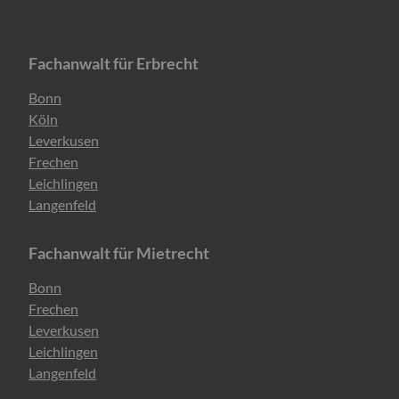
Fachanwalt für Erbrecht
Navigation
Bonn
überspringen
Köln
Leverkusen
Frechen
Leichlingen
Langenfeld
Fachanwalt für Mietrecht
Navigation
Bonn
überspringen
Frechen
Leverkusen
Leichlingen
Langenfeld