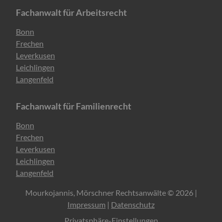
Fachanwalt für Arbeitsrecht
Navigation
Bonn
überspringen
Frechen
Leverkusen
Leichlingen
Langenfeld
Fachanwalt für Familienrecht
Navigation
Bonn
überspringen
Frechen
Leverkusen
Leichlingen
Langenfeld
Mourkojannis, Mörschner Rechtsanwälte © 2026 |
Impressum
|
Datenschutz
Privatsphäre-Einstellungen