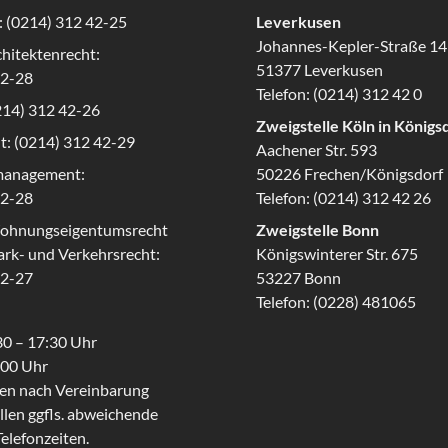
: (0214) 312 42-25
Leverkusen
Johannes-Kepler-Straße 14
hitektenrecht:
51377 Leverkusen
42-28
Telefon:
(0214) 312 42 0
214) 312 42-26
Zweigstelle Köln in Königs
t: (0214) 312 42-29
Aachener Str. 593
management:
50226 Frechen/Königsdorf
42-28
Telefon:
(0214) 312 42 26
ohnungseigentumsrecht
Zweigstelle Bonn
rk- und Verkehrsrecht:
Königswinterer Str. 675
42-27
53227 Bonn
Telefon:
(0228) 481065
30 – 17:30 Uhr
3:00 Uhr
en nach Vereinbarung
llen ggfls. abweichende
elefonzeiten.