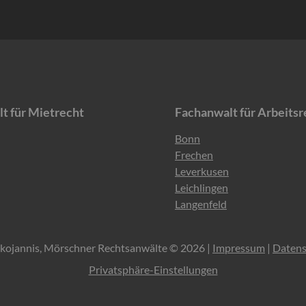
t für Mietrecht
Fachanwalt für Arbeitsr
Navigation
Bonn
en
überspringen
Frechen
Leverkusen
Leichlingen
Langenfeld
ojannis, Mörschner Rechtsanwälte © 2026 |
Impressum
|
Datens
Privatsphäre-Einstellungen