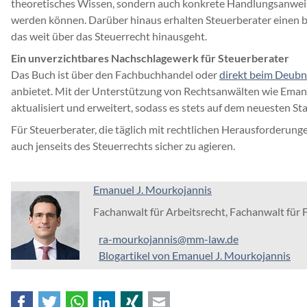
theoretisches Wissen, sondern auch konkrete Handlungsanweisu
werden können. Darüber hinaus erhalten Steuerberater einen b
das weit über das Steuerrecht hinausgeht.
Ein unverzichtbares Nachschlagewerk für Steuerberater
Das Buch ist über den Fachbuchhandel oder
direkt beim Deubne
anbietet. Mit der Unterstützung von Rechtsanwälten wie Ema
aktualisiert und erweitert, sodass es stets auf dem neuesten S
Für Steuerberater, die täglich mit rechtlichen Herausforderunge
auch jenseits des Steuerrechts sicher zu agieren.
Emanuel J. Mourkojannis
Fachanwalt für Arbeitsrecht, Fachanwalt für 
ra-mourkojannis@mm-law.de
Blogartikel von Emanuel J. Mourkojannis
Facebook
Twitter
WhatsApp
LinkedIn
Xing
E-mail