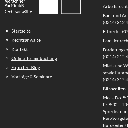
Arbeitsrecht
Bau- und Arc
(0214) 312 
Navigation
Startseite
Erbrecht: (0
überspringen
Rechtsanwälte
Familienrech
Kontakt
Forderungs
(0214) 312 
Online-Terminbuchung
Miet- und W
Experten-Blog
sowie Fuhrpa
Vorträge & Seminare
(0214) 312 
Bürozeiten
Mo. – Do. 8:
Fr. 8:30 – 1
Sprechstund
Bei Zweigste
Bürozeiten/T