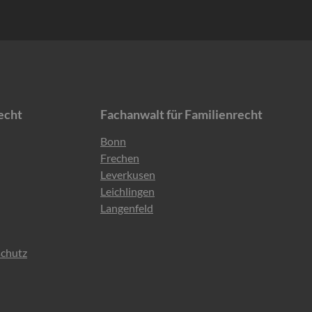
echt
Fachanwalt für Familienrecht
Navigation
Bonn
überspringen
Frechen
Leverkusen
Leichlingen
Langenfeld
chutz