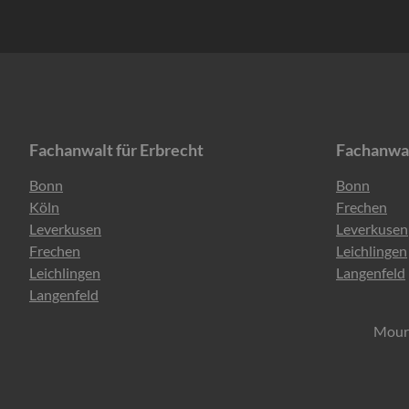
Fachanwalt für Erbrecht
Fachanwal
Navigation
Navigation
Bonn
Bonn
überspringen
überspring
Köln
Frechen
Leverkusen
Leverkusen
Frechen
Leichlingen
Leichlingen
Langenfeld
Langenfeld
Mourk